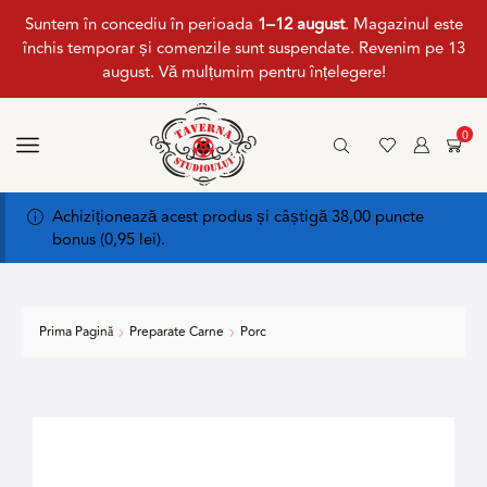
Suntem în concediu în perioada
1–12 august
. Magazinul este
închis temporar și comenzile sunt suspendate. Revenim pe 13
august. Vă mulțumim pentru înțelegere!
0
Achiziționează acest produs și câștigă 38,00 puncte
bonus (
0,95
lei
).
Prima Pagină
Preparate Carne
Porc