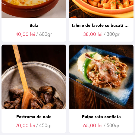
Bulz
Iahnie de fasole cu bucati de ciolan afumat
40,00
lei
/ 600gr
38,00
lei
/ 300gr
Pastrama de oaie
Pulpa rata confiata
70,00
lei
/ 450gr
65,00
lei
/ 500gr