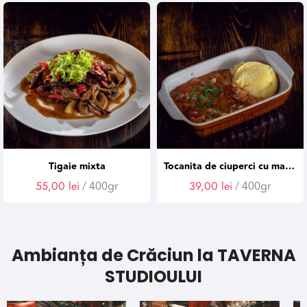
Tigaie mixta
Tocanita de ciuperci cu mamaliguta (de Post)
55,00
lei
/ 400gr
39,00
lei
/ 400gr
Ambianța de Crăciun la TAVERNA
STUDIOULUI