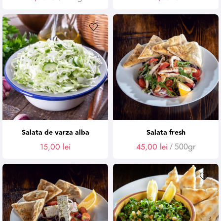
Salata de varza alba
Salata fresh
15,00
lei
45,00
lei
/ 500gr