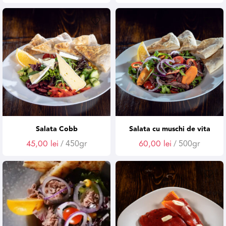
Salata Cobb
Salata cu muschi de vita
45,00
lei
/ 450gr
60,00
lei
/ 500gr