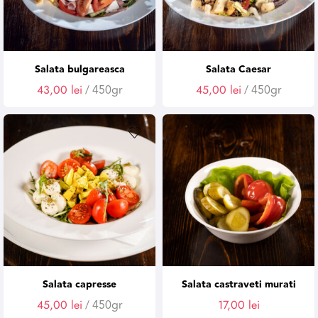
Salata bulgareasca
Salata Caesar
43,00
lei
/ 450gr
45,00
lei
/ 450gr
Salata capresse
Salata castraveti murati
45,00
lei
/ 450gr
17,00
lei