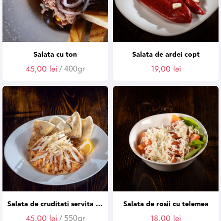
Salata cu ton
Salata de ardei copt
45,00
lei
/ 400gr
19,00
lei
Salata de cruditati servita cu piept de pui
Salata de rosii cu telemea
45,00
lei
/ 550gr
18,00
lei