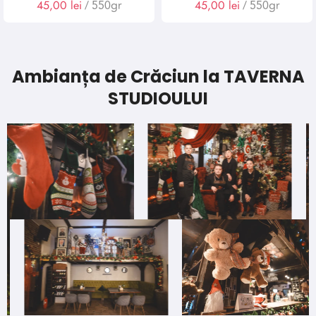
45,00
lei
/ 550gr
45,00
lei
/ 550gr
Ambianța de Crăciun la TAVERNA
STUDIOULUI