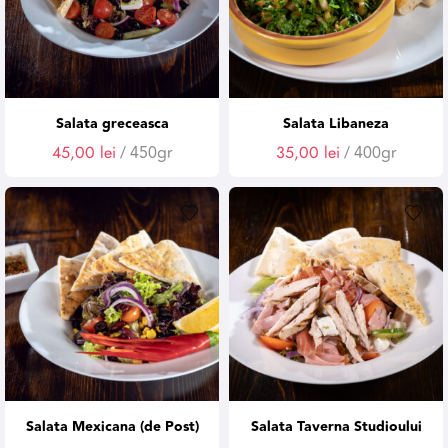
Salata greceasca
Salata Libaneza
45,00
lei
/ 450gr
35,00
lei
/ 400gr
Salata Mexicana (de Post)
Salata Taverna Studioului