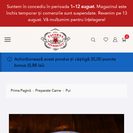
Suntem în concediu în perioada
1–12 august
. Magazinul este
închis temporar și comenzile sunt suspendate. Revenim pe 13
august. Vă mulțumim pentru înțelegere!
0
Achiziționează acest produs și câștigă 35,00 puncte
bonus (
0,88
lei
).
Prima Pagină
Preparate Carne
Pui