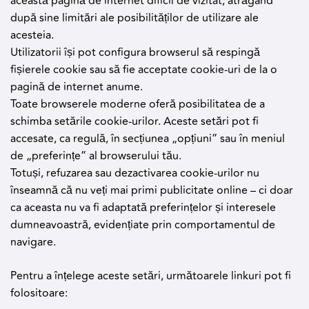
această pagină de internet dificil de vizitat, atrăgând
după sine limitări ale posibilităților de utilizare ale
acesteia.
Utilizatorii își pot configura browserul să respingă
fișierele cookie sau să fie acceptate cookie-uri de la o
pagină de internet anume.
Toate browserele moderne oferă posibilitatea de a
schimba setările cookie-urilor. Aceste setări pot fi
accesate, ca regulă, în secțiunea „opțiuni” sau în meniul
de „preferințe” al browserului tău.
Totuși, refuzarea sau dezactivarea cookie-urilor nu
înseamnă că nu veți mai primi publicitate online – ci doar
ca aceasta nu va fi adaptată preferințelor și interesele
dumneavoastră, evidențiate prin comportamentul de
navigare.
Pentru a înțelege aceste setări, următoarele linkuri pot fi
folositoare: