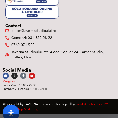
Contact
office@tavernastudioului.ro
Comenzi: 031 822 28 22
0760 071 555
Taverna Studioului: str. Aleea Plopilor 2A Cartier Studio,
Buftea, Ilfov
Social Media
Program
Luni - Vineri 10:00 - 22:00
Sâmbătă - Duminică 11:00 - 22:00
@Copyright by TAVERNA Studioului. Developed by
Pasul Urmator
|
GoCRM
Software
|
Top Marketing