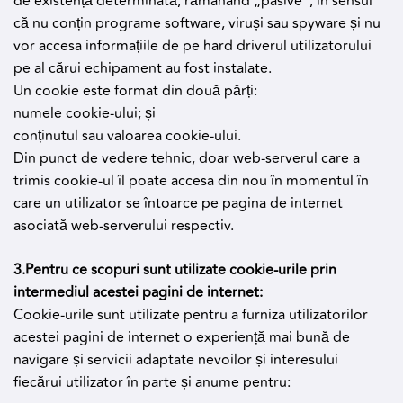
de existență determinată, rămânând „pasive”, în sensul
că nu conțin programe software, viruși sau spyware și nu
vor accesa informațiile de pe hard driverul utilizatorului
pe al cărui echipament au fost instalate.
Un cookie este format din două părți:
numele cookie-ului; și
conținutul sau valoarea cookie-ului.
Din punct de vedere tehnic, doar web-serverul care a
trimis cookie-ul îl poate accesa din nou în momentul în
care un utilizator se întoarce pe pagina de internet
asociată web-serverului respectiv.
3.Pentru ce scopuri sunt utilizate cookie-urile prin
intermediul acestei pagini de internet:
Cookie-urile sunt utilizate pentru a furniza utilizatorilor
acestei pagini de internet o experiență mai bună de
navigare și servicii adaptate nevoilor și interesului
fiecărui utilizator în parte și anume pentru: