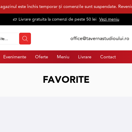
agazinul este închis temporar și comenzile sunt suspendate. Reven
Livrare gratuita la comenzi de peste 50 lei
Vezi meniu
office@tavernastudioului.ro
Evenimente
Oferte
Meniu
Livrare
Contact
FAVORITE