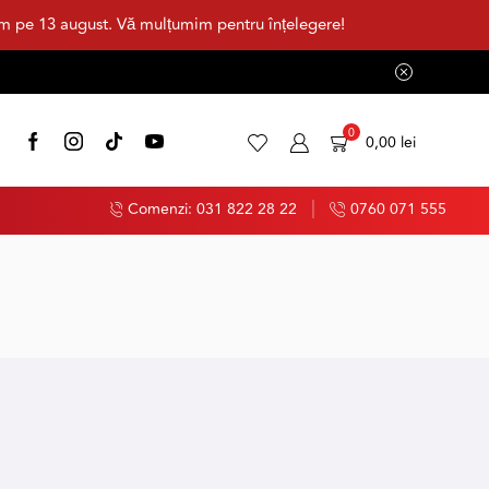
im pe 13 august. Vă mulțumim pentru înțelegere!
0
0,00
lei
Comenzi: 031 822 28 22
0760 071 555