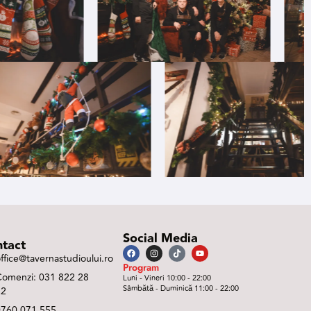
Social Media
tact
ffice@tavernastudioului.ro
Program
Comenzi: 031 822 28
Luni - Vineri 10:00 - 22:00
Sâmbătă - Duminică 11:00 - 22:00
22
0760 071 555