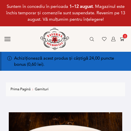
Suntem în concediu în perioada
1–12 august
. Magazinul este
închis temporar și comenzile sunt suspendate. Revenim pe 13
august. Vă mulțumim pentru înțelegere!
0
Achiziționează acest produs și câștigă 24,00 puncte
bonus (
0,60
lei
).
Prima Pagină
Garnituri