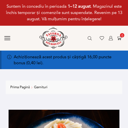
Suntem în concediu în perioada
1–12 august
. Magazinul este
închis temporar și comenzile sunt suspendate. Revenim pe 13
august. Vă mulțumim pentru înțelegere!
0
Achiziționează acest produs și câștigă 16,00 puncte
bonus (
0,40
lei
).
Prima Pagină
Garnituri