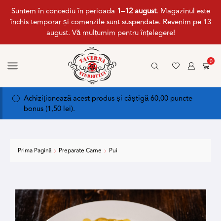
Suntem în concediu în perioada
1–12 august
. Magazinul este
închis temporar și comenzile sunt suspendate. Revenim pe 13
august. Vă mulțumim pentru înțelegere!
0
Achiziționează acest produs și câștigă 60,00 puncte
bonus (
1,50
lei
).
Prima Pagină
Preparate Carne
Pui