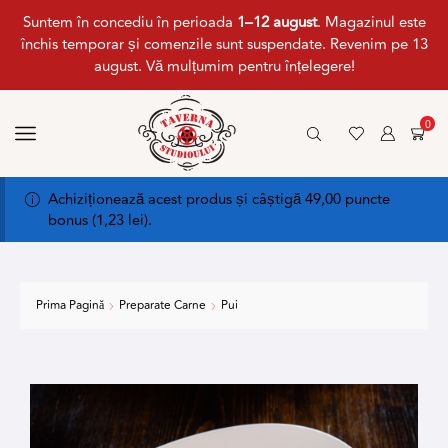
Suntem în concediu în perioada
1–12 august
. Magazinul este
închis temporar și comenzile sunt suspendate. Revenim pe 13
august. Vă mulțumim pentru înțelegere!
0
Achiziționează acest produs și câștigă 49,00 puncte
bonus (
1,23
lei
).
Prima Pagină
Preparate Carne
Pui