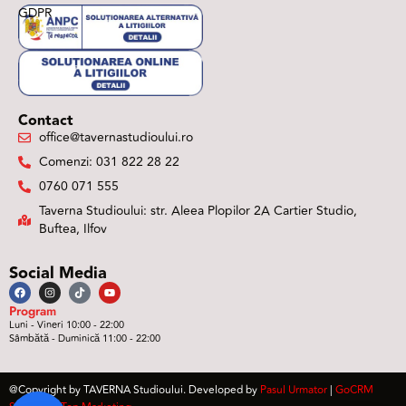
GDPR
Contact
office@tavernastudioului.ro
Comenzi: 031 822 28 22
0760 071 555
Taverna Studioului: str. Aleea Plopilor 2A Cartier Studio,
Buftea, Ilfov
Social Media
Program
Luni - Vineri 10:00 - 22:00
Sâmbătă - Duminică 11:00 - 22:00
@Copyright by TAVERNA Studioului. Developed by
Pasul Urmator
|
GoCRM