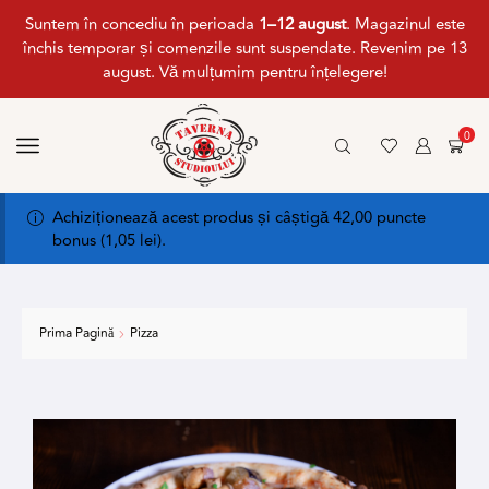
Suntem în concediu în perioada
1–12 august
. Magazinul este
închis temporar și comenzile sunt suspendate. Revenim pe 13
august. Vă mulțumim pentru înțelegere!
0
Achiziționează acest produs și câștigă 42,00 puncte
bonus (
1,05
lei
).
Prima Pagină
Pizza