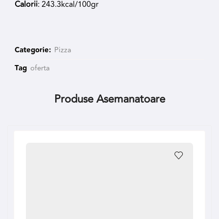
Calorii
: 243.3kcal/100gr
Categorie:
Pizza
Tag
oferta
Produse Asemanatoare