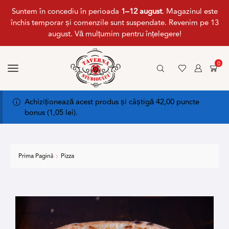
Suntem în concediu în perioada
1–12 august
. Magazinul este
închis temporar și comenzile sunt suspendate. Revenim pe 13
august. Vă mulțumim pentru înțelegere!
0
Achiziționează acest produs și câștigă 42,00 puncte
bonus (
1,05
lei
).
Prima Pagină
Pizza