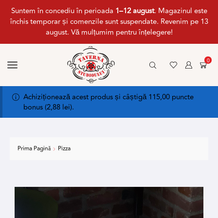
Suntem în concediu în perioada
1–12 august
. Magazinul este
închis temporar și comenzile sunt suspendate. Revenim pe 13
august. Vă mulțumim pentru înțelegere!
0
Achiziționează acest produs și câștigă 115,00 puncte
bonus (
2,88
lei
).
Prima Pagină
Pizza