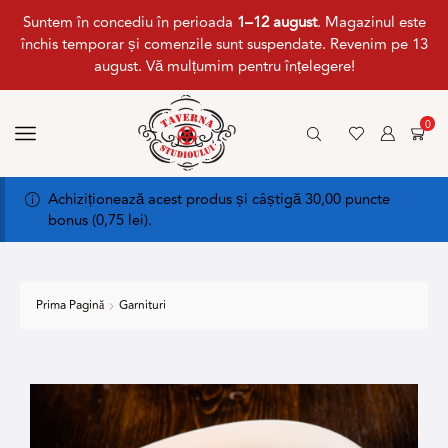
Suntem în concediu în perioada
1–12 august
. Magazinul este
închis temporar și comenzile sunt suspendate. Revenim pe 13
august. Vă mulțumim pentru înțelegere!
0
Achiziționează acest produs și câștigă 30,00 puncte
bonus (
0,75
lei
).
Prima Pagină
Garnituri