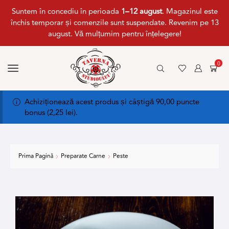
Suntem în concediu în perioada
1–12 august
. Magazinul este
închis temporar și comenzile sunt suspendate. Revenim pe 13
august. Vă mulțumim pentru înțelegere!
0
Achiziționează acest produs și câștigă 90,00 puncte
bonus (
2,25
lei
).
Prima Pagină
Preparate Carne
Peste