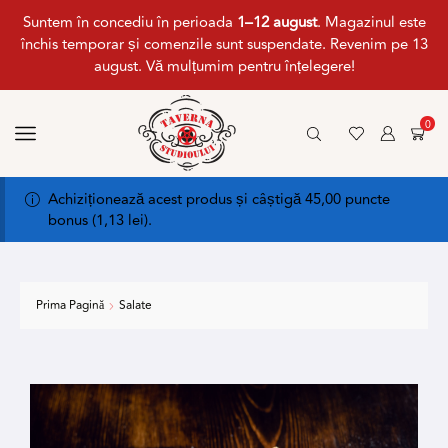
Suntem în concediu în perioada
1–12 august
. Magazinul este
închis temporar și comenzile sunt suspendate. Revenim pe 13
august. Vă mulțumim pentru înțelegere!
0
Achiziționează acest produs și câștigă 45,00 puncte
bonus (
1,13
lei
).
Prima Pagină
Salate