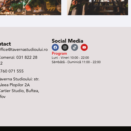
Social Media
tact
ffice@tavernastudioului.ro
Program
Comenzi: 031 822 28
Luni - Vineri 10:00 - 22:00
Sâmbătă - Duminică 11:00 - 22:00
22
0760 071 555
averna Studioului: str.
leea Plopilor 2A
artier Studio, Buftea,
lfov