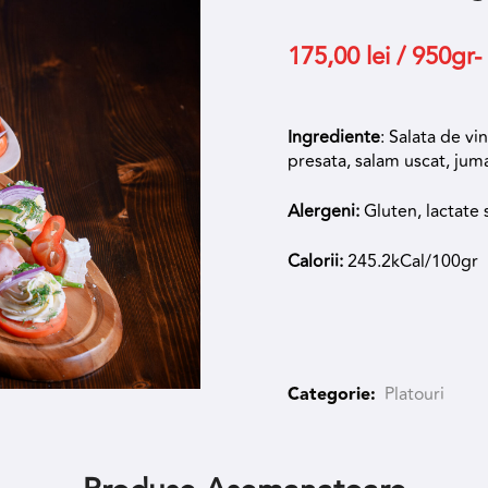
175,00
lei
/ 950gr-
Ingrediente
: Salata de vi
presata, salam uscat, juma
Alergeni:
Gluten, lactate 
Calorii:
245.2kCal/100gr
Categorie:
Platouri