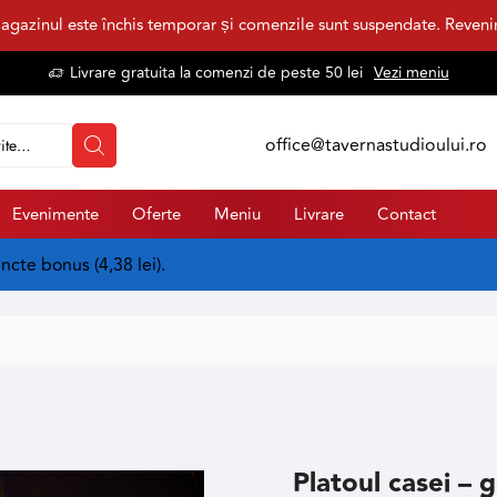
agazinul este închis temporar și comenzile sunt suspendate. Reven
Livrare gratuita la comenzi de peste 50 lei
Vezi meniu
office@tavernastudioului.ro
Evenimente
Oferte
Meniu
Livrare
Contact
uncte bonus (
4,38
lei
).
Platoul casei – 