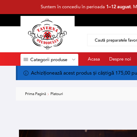
Suntem în concediu în perioada
1–12 august
. M
Acasa
Despre noi
Categorii produse
Achiziționează acest produs și câștigă 175,00 p
Prima Pagină
Platouri