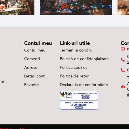
Contul meu
Link-uri utile
Con
o
Contul meu
Termeni si conditii
Comenzi
Politică de confidențialitate
Adrese
Politica cookies
Detalii cont
Politica de retur
T
rne
A
Favorite
Declaratia de conformitate
C
GDPR
I