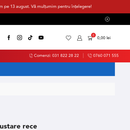
im pe 13 august. Vă mulțumim pentru înțelegere!
0
0,00
lei
Comenzi: 031 822 28 22
0760 071 555
gustare rece