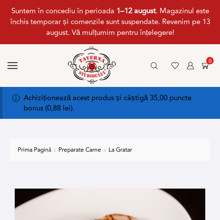
Suntem în concediu în perioada
1–12 august
. Magazinul este
închis temporar și comenzile sunt suspendate. Revenim pe 13
august. Vă mulțumim pentru înțelegere!
0
Achiziționează acest produs și câștigă 35,00 puncte
bonus (
0,88
lei
).
Prima Pagină
Preparate Carne
La Gratar