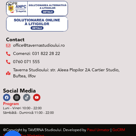
GDPR
Contact
office@tavernastudioului.ro
Comenzi: 031 822 28 22
0760 071 555
Taverna Studioului: str. Aleea Plopilor 2A Cartier Studio,
Buftea, Ilfov
Social Media
Program
Luni - Vineri 10:00 - 22:00
Sâmbătă - Duminică 11:00 - 22:00
@Copyright by TAVERNA Studioului. Developed by
Pasul Urmator
|
GoCRM
Software
|
Top Marketing