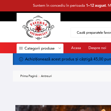
Suntem în concediu în perioada
1–12 august
. M
Acasa
Despre noi
Categorii produse
Achiziționează acest produs și câștigă 45,00 pu
Prima Pagină
Antreuri