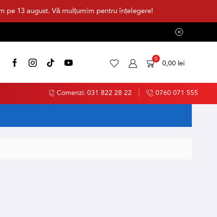
im pe 13 august. Vă mulțumim pentru înțelegere!
0
0,00
lei
Comenzi: 031 822 28 22
0760 071 555