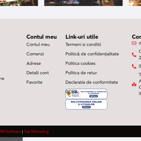
Contul meu
Link-uri utile
Con
o
Contul meu
Termeni si conditii
Comenzi
Politică de confidențialitate
Adrese
Politica cookies
Detalii cont
Politica de retur
T
rne
A
Favorite
Declaratia de conformitate
C
GDPR
I
RM Software
|
Top Marketing