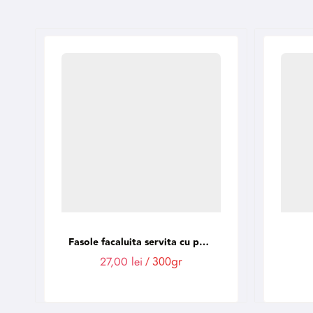
Fasole facaluita servita cu paine prajita (de Post)
27,00
lei
/ 300gr