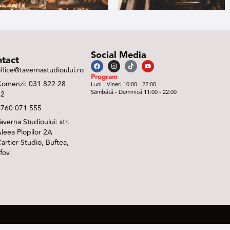
Social Media
tact
ffice@tavernastudioului.ro
Program
Comenzi: 031 822 28
Luni - Vineri 10:00 - 22:00
Sâmbătă - Duminică 11:00 - 22:00
22
0760 071 555
averna Studioului: str.
leea Plopilor 2A
artier Studio, Buftea,
lfov