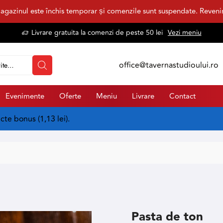
agazinul este închis temporar și comenzile sunt suspendate. Reven
Livrare gratuita la comenzi de peste 50 lei
Vezi meniu
office@tavernastudioului.ro
Evenimente
Oferte
Meniu
Livrare
Contact
ncte bonus (
1,13
lei
).
Pasta de ton