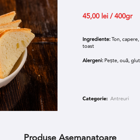
45,00
lei
/ 400gr
Ingrediente:
Ton, capere,
toast
Alergeni:
Pește, ouă, glu
Categorie:
Antreuri
Produse Asemanatoare