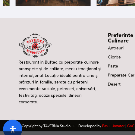
Preferinte
Culinare
Antreuri
Ciorbe
Restaurant în Buftea cu preparate culinare
Paste
proaspete și de calitate, meniu tradițional și
Preparate Ca
internațional. Locație ideală pentru cine și
prânzuri în familie, serate cu prietenii,
Desert
evenimente sociale, petreceri, aniversări,
festivități, ocazii speciale, dineuri
corporate.
@Copyright by TAVERNA Studioului. Developed by
Pasul Urmator
|
GoC