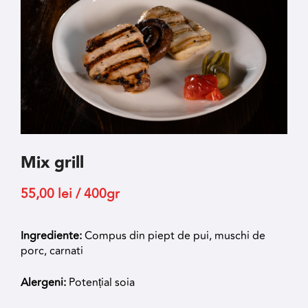
Mix grill
55,00
lei
/ 400gr
Ingrediente:
Compus din piept de pui, muschi de
porc, carnati
Alergeni:
Potențial soia