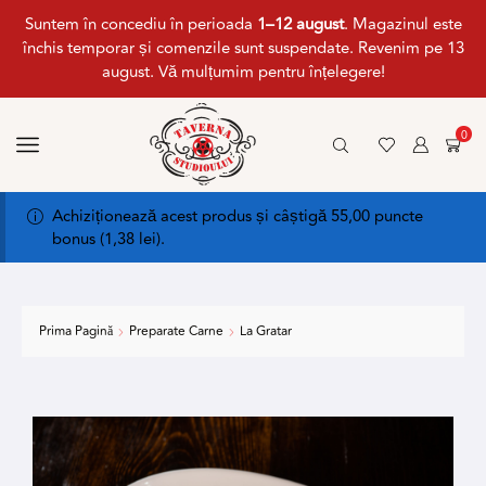
Suntem în concediu în perioada
1–12 august
. Magazinul este
închis temporar și comenzile sunt suspendate. Revenim pe 13
august. Vă mulțumim pentru înțelegere!
0
Achiziționează acest produs și câștigă 55,00 puncte
bonus (
1,38
lei
).
Prima Pagină
Preparate Carne
La Gratar