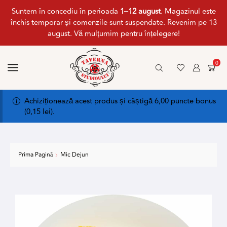
Suntem în concediu în perioada
1–12 august
. Magazinul este
închis temporar și comenzile sunt suspendate. Revenim pe 13
august. Vă mulțumim pentru înțelegere!
0
Achiziționează acest produs și câștigă 6,00 puncte bonus
(
0,15
lei
).
Prima Pagină
Mic Dejun