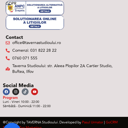
GDPR
Contact
office@tavernastudioului.ro
Comenzi: 031 822 28 22
0760 071 555
Taverna Studioului: str. Aleea Plopilor 2A Cartier Studio,
Buftea, Ilfov
Social Media
Program
Luni - Vineri 10:00 - 22:00
Sâmbătă - Duminică 11:00 - 22:00
@Copyright by TAVERNA Studioului. Developed by
Pasul Urmator
|
GoCRM
Software
|
Top Marketing