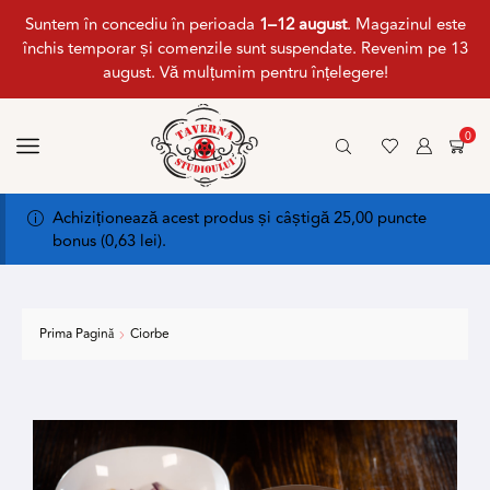
Suntem în concediu în perioada
1–12 august
. Magazinul este
închis temporar și comenzile sunt suspendate. Revenim pe 13
august. Vă mulțumim pentru înțelegere!
0
Achiziționează acest produs și câștigă 25,00 puncte
bonus (
0,63
lei
).
Prima Pagină
Ciorbe