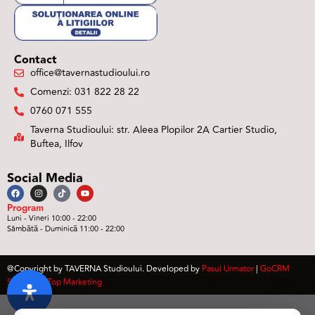
Contact
office@tavernastudioului.ro
Comenzi: 031 822 28 22
0760 071 555
Taverna Studioului: str. Aleea Plopilor 2A Cartier Studio,
Buftea, Ilfov
Social Media
Program
Luni - Vineri 10:00 - 22:00
Sâmbătă - Duminică 11:00 - 22:00
@Copyright by TAVERNA Studioului. Developed by
Pasul Urmator
|
GoCRM
Software
|
Top Marketing