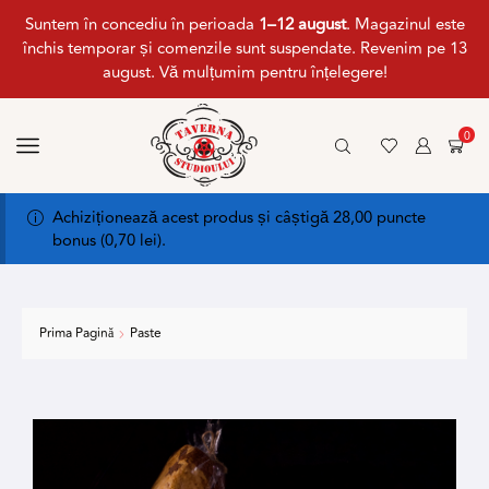
Suntem în concediu în perioada
1–12 august
. Magazinul este
închis temporar și comenzile sunt suspendate. Revenim pe 13
august. Vă mulțumim pentru înțelegere!
0
Achiziționează acest produs și câștigă 28,00 puncte
bonus (
0,70
lei
).
Prima Pagină
Paste