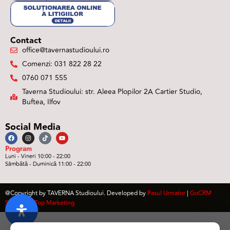
Contact
office@tavernastudioului.ro
Comenzi: 031 822 28 22
0760 071 555
Taverna Studioului: str. Aleea Plopilor 2A Cartier Studio,
Buftea, Ilfov
Social Media
Program
Luni - Vineri 10:00 - 22:00
Sâmbătă - Duminică 11:00 - 22:00
@Copyright by TAVERNA Studioului. Developed by
Pasul Urmator
|
GoCRM
Software
|
Top Marketing