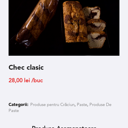
Chec clasic
28,00
lei
/buc
Categorii:
Produse pentru Crăciun
,
Paste
,
Produse De
Paste