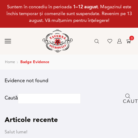
Suntem în concediu în perioada
1–12 august
. Magazinul este
închis temporar și comenzile sunt suspendate. Revenim pe 13
august. Vă mulțumim pentru înțelegere!
0
Home
Badge Evidence
Evidence not found
Caută
CAU
Articole recente
Salut lume!