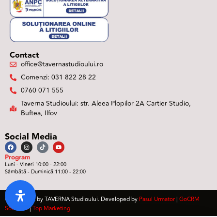
Contact
office@tavernastudioului.ro
Comenzi: 031 822 28 22
0760 071 555
Taverna Studioului: str. Aleea Plopilor 2A Cartier Studio,
Buftea, Ilfov
Social Media
Program
Luni - Vineri 10:00 - 22:00
Sâmbătă - Duminică 11:00 - 22:00
@Copyright by TAVERNA Studioului. Developed by
Pasul Urmator
|
GoCRM
Software
|
Top Marketing