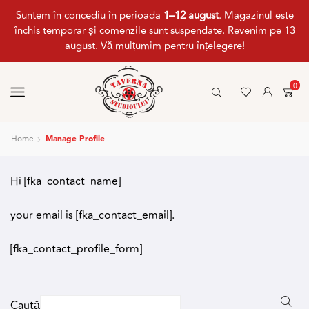
Suntem în concediu în perioada
1–12 august
. Magazinul este
închis temporar și comenzile sunt suspendate. Revenim pe 13
august. Vă mulțumim pentru înțelegere!
0
Home
Manage Profile
Hi [fka_contact_name]
your email is [fka_contact_email].
[fka_contact_profile_form]
Caută