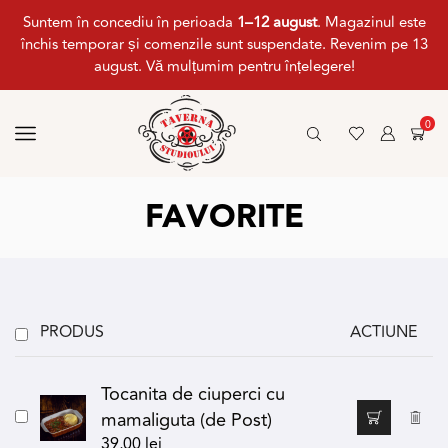
Suntem în concediu în perioada
1–12 august
. Magazinul este
închis temporar și comenzile sunt suspendate. Revenim pe 13
august. Vă mulțumim pentru înțelegere!
0
FAVORITE
PRODUS
ACTIUNE
Tocanita de ciuperci cu
mamaliguta (de Post)
39,00
lei