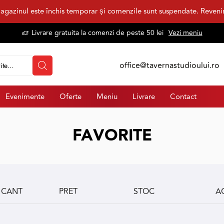
agazinul este închis temporar și comenzile sunt suspendate. Reven
Livrare gratuita la comenzi de peste 50 lei
Vezi meniu
office@tavernastudioului.ro
Evenimente
Oferte
Meniu
Livrare
Contact
FAVORITE
CANT
PRET
STOC
A