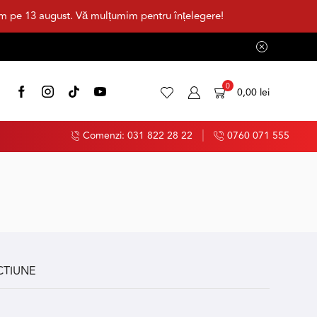
im pe 13 august. Vă mulțumim pentru înțelegere!
0
0,00
lei
Comenzi: 031 822 28 22
0760 071 555
CTIUNE