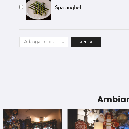
Sparanghel
APLICA
Ambian