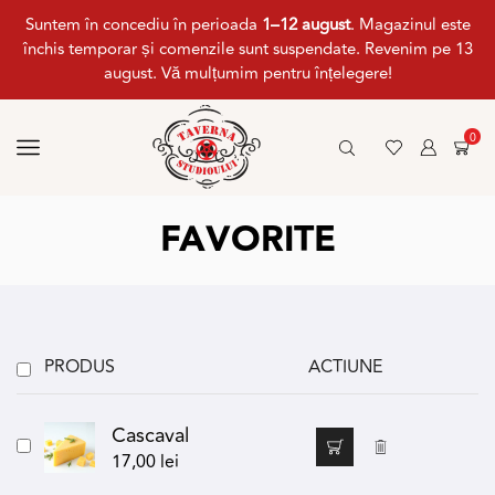
Suntem în concediu în perioada
1–12 august
. Magazinul este
închis temporar și comenzile sunt suspendate. Revenim pe 13
august. Vă mulțumim pentru înțelegere!
0
FAVORITE
PRODUS
ACTIUNE
Cascaval
17,00
lei